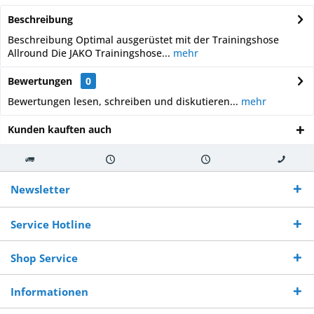
Beschreibung
Beschreibung Optimal ausgerüstet mit der Trainingshose
Allround Die JAKO Trainingshose...
mehr
Bewertungen
0
Bewertungen lesen, schreiben und diskutieren...
mehr
Kunden kauften auch
Kostenloser
Versand innerhalb von
Versand von
So erreichen
Versand ab €
7-10 Werktagen bei
veredelter Ware
Sie uns 0160
Newsletter
250,-
Warenverfügbarkeit
innerhalb von 10-12
970 511 90
Bestellwert
Werktagen
Service Hotline
Shop Service
Informationen