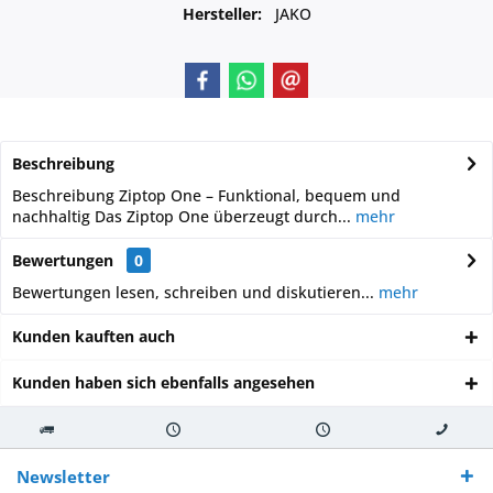
Hersteller:
JAKO
Beschreibung
Beschreibung Ziptop One – Funktional, bequem und
nachhaltig Das Ziptop One überzeugt durch...
mehr
Bewertungen
0
Bewertungen lesen, schreiben und diskutieren...
mehr
Kunden kauften auch
Kunden haben sich ebenfalls angesehen
Kostenloser
Versand innerhalb von
Versand von
So erreichen
Versand ab €
7-10 Werktagen bei
veredelter Ware
Sie uns 0160
Newsletter
250,-
Warenverfügbarkeit
innerhalb von 10-12
970 511 90