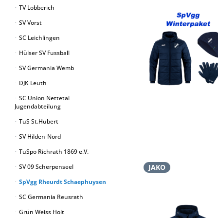
TV Lobberich
SV Vorst
SC Leichlingen
Hülser SV Fussball
SV Germania Wemb
DJK Leuth
SC Union Nettetal
Jugendabteilung
TuS St.Hubert
SV Hilden-Nord
TuSpo Richrath 1869 e.V.
SV 09 Scherpenseel
JAKO
SpVgg Rheurdt Schaephuysen
SC Germania Reusrath
Grün Weiss Holt