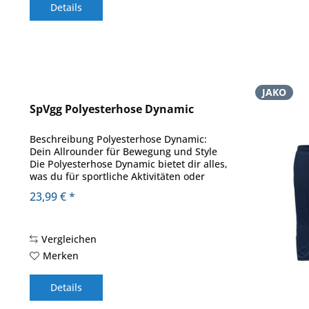
Details
JAKO
SpVgg Polyesterhose Dynamic
Beschreibung Polyesterhose Dynamic:
Dein Allrounder für Bewegung und Style
Die Polyesterhose Dynamic bietet dir alles,
was du für sportliche Aktivitäten oder
entspannte Tage brauchst. Der
23,99 € *
Beinabschluss mit Reißverschluss und
elastischem...
Vergleichen
Merken
Details