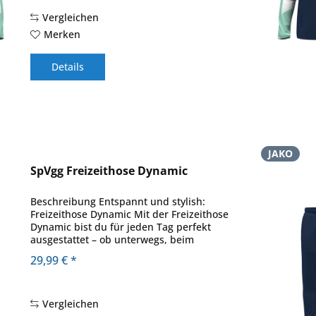
Vergleichen
Merken
Details
JAKO
SpVgg Freizeithose Dynamic
Beschreibung Entspannt und stylish:
Freizeithose Dynamic Mit der Freizeithose
Dynamic bist du für jeden Tag perfekt
ausgestattet – ob unterwegs, beim
Relaxen oder bei leichten Aktivitäten. Die
29,99 € *
praktischen Seitentaschen mit
Reißverschluss...
Vergleichen