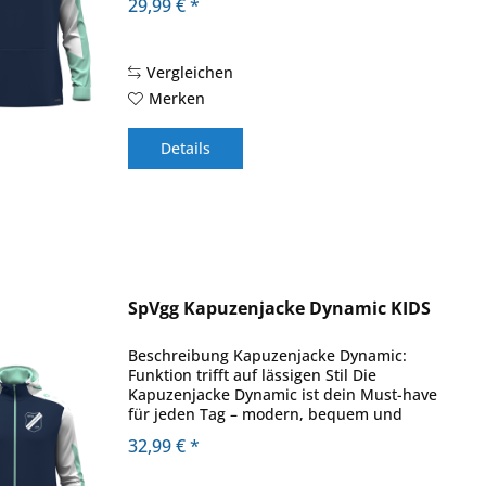
29,99 € *
Kontrastfarben setzt er modische Akzente
und...
Vergleichen
Merken
Details
SpVgg Kapuzenjacke Dynamic KIDS
Beschreibung Kapuzenjacke Dynamic:
Funktion trifft auf lässigen Stil Die
Kapuzenjacke Dynamic ist dein Must-have
für jeden Tag – modern, bequem und
nachhaltig. Mit ihrer stylischen Kapuze
32,99 € *
und den Ärmeln in kontrastierenden
Farben ziehst...