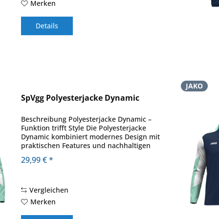
Merken
Details
JAKO
SpVgg Polyesterjacke Dynamic
Beschreibung Polyesterjacke Dynamic –
Funktion trifft Style Die Polyesterjacke
Dynamic kombiniert modernes Design mit
praktischen Features und nachhaltigen
Materialien. Mit Kragen und Ärmeln in
29,99 € *
Kontrast setzt die Jacke stylische
Akzente,...
Vergleichen
Merken