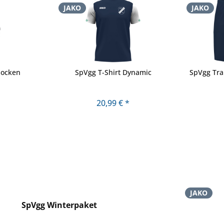
JAKO
JAKO
socken
SpVgg T-Shirt Dynamic
SpVgg Tra
20,99 € *
JAKO
SpVgg Winterpaket