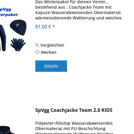
Das Winterpaket für deinen Verein ,
bestehend aus : Coachjacke Team mit
Kapuze Wasserabweisendes Obermaterial,
wärmeisolierende Wattierung und weiches
Fleece an der Innenseite machen die JAKO
81,00 € *
Coachjacke Team zur optimalen
Ausstattung bei...
Vergleichen
Merken
Details
SpVgg Coachjacke Team 2.0 KIDS
Polyester-Ribstop Wasserabweisendes
Obermaterial mit PU-Beschichtung
Wärmeisolierende Wattierung Weiches