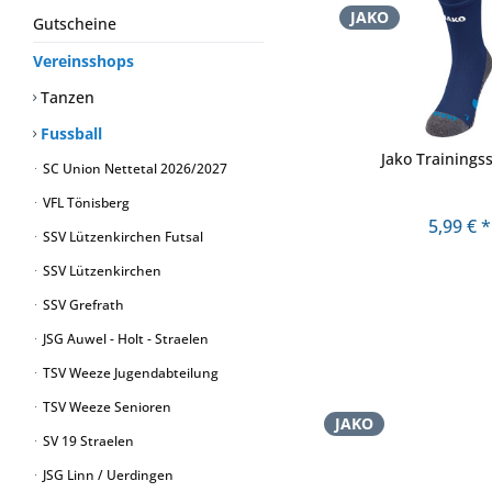
JAKO
Gutscheine
Vereinsshops
Tanzen
Fussball
Jako Trainings
SC Union Nettetal 2026/2027
VFL Tönisberg
5,99 € *
SSV Lützenkirchen Futsal
SSV Lützenkirchen
SSV Grefrath
JSG Auwel - Holt - Straelen
TSV Weeze Jugendabteilung
TSV Weeze Senioren
JAKO
SV 19 Straelen
JSG Linn / Uerdingen