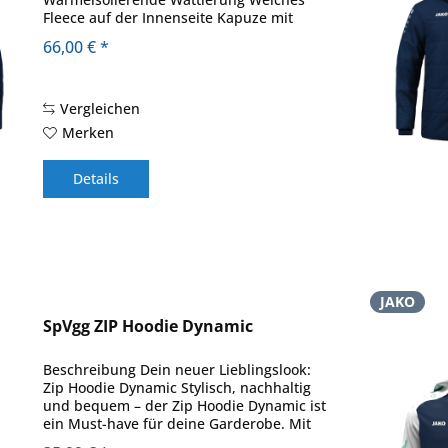
Fleece auf der Innenseite Kapuze mit
Kordelzug und Stoppern Material: 100 %
66,00 € *
Polyester 1500 mm PU
Vergleichen
Merken
Details
JAKO
SpVgg ZIP Hoodie Dynamic
Beschreibung Dein neuer Lieblingslook:
Zip Hoodie Dynamic Stylisch, nachhaltig
und bequem – der Zip Hoodie Dynamic ist
ein Must-have für deine Garderobe. Mit
seiner Kapuze und Ärmeln in