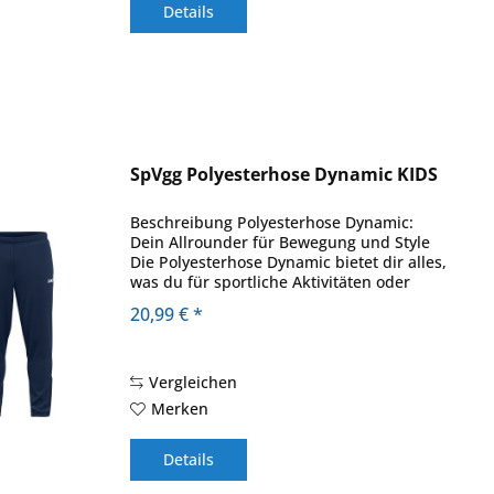
Details
SpVgg Polyesterhose Dynamic KIDS
Beschreibung Polyesterhose Dynamic:
Dein Allrounder für Bewegung und Style
Die Polyesterhose Dynamic bietet dir alles,
was du für sportliche Aktivitäten oder
entspannte Tage brauchst. Der
20,99 € *
Beinabschluss mit Reißverschluss und
elastischem...
Vergleichen
Merken
Details