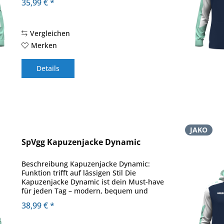
35,99 € *
Kontrastfarben setzt er modische Akzente
und...
Vergleichen
Merken
Details
JAKO
SpVgg Kapuzenjacke Dynamic
Beschreibung Kapuzenjacke Dynamic:
Funktion trifft auf lässigen Stil Die
Kapuzenjacke Dynamic ist dein Must-have
für jeden Tag – modern, bequem und
nachhaltig. Mit ihrer stylischen Kapuze
38,99 € *
und den Ärmeln in kontrastierenden
Farben ziehst...