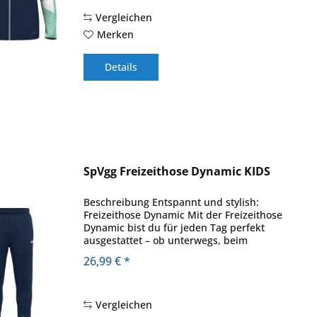
Vergleichen
Merken
Details
SpVgg Freizeithose Dynamic KIDS
Beschreibung Entspannt und stylish:
Freizeithose Dynamic Mit der Freizeithose
Dynamic bist du für jeden Tag perfekt
ausgestattet – ob unterwegs, beim
Relaxen oder bei leichten Aktivitäten. Die
26,99 € *
praktischen Seitentaschen mit
Reißverschluss...
Vergleichen