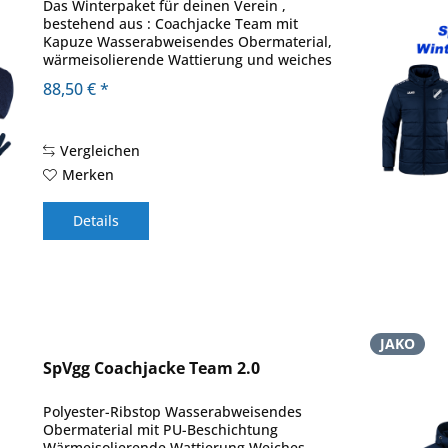
Das Winterpaket für deinen Verein ,
bestehend aus : Coachjacke Team mit
Kapuze Wasserabweisendes Obermaterial,
wärmeisolierende Wattierung und weiches
Fleece an der Innenseite machen die JAKO
88,50 € *
Coachjacke Team zur optimalen
Ausstattung bei...
Vergleichen
Merken
Details
JAKO
SpVgg Coachjacke Team 2.0
Polyester-Ribstop Wasserabweisendes
Obermaterial mit PU-Beschichtung
Wärmeisolierende Wattierung Weiches