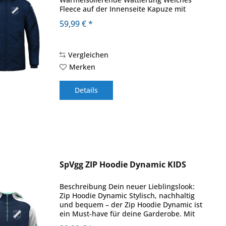
Fleece auf der Innenseite Kapuze mit
Kordelzug und Stoppern Material: 100 %
59,99 € *
Polyester 1500 mm PU
Vergleichen
Merken
Details
SpVgg ZIP Hoodie Dynamic KIDS
Beschreibung Dein neuer Lieblingslook:
Zip Hoodie Dynamic Stylisch, nachhaltig
und bequem – der Zip Hoodie Dynamic ist
ein Must-have für deine Garderobe. Mit
seiner Kapuze und Ärmeln in