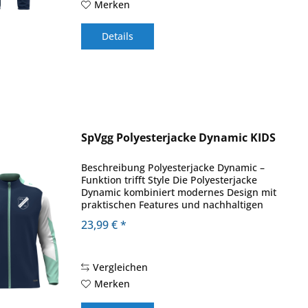
Merken
Details
SpVgg Polyesterjacke Dynamic KIDS
Beschreibung Polyesterjacke Dynamic –
Funktion trifft Style Die Polyesterjacke
Dynamic kombiniert modernes Design mit
praktischen Features und nachhaltigen
Materialien. Mit Kragen und Ärmeln in
23,99 € *
Kontrast setzt die Jacke stylische
Akzente,...
Vergleichen
Merken