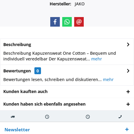
Hersteller:
JAKO
Beschreibung
Beschreibung Kapuzensweat One Cotton – Bequem und
individuell veredelbar Der Kapuzensweat...
mehr
Bewertungen
0
Bewertungen lesen, schreiben und diskutieren...
mehr
Kunden kauften auch
Kunden haben sich ebenfalls angesehen
Kostenloser
Versand innerhalb von
Versand von
So erreichen
Versand ab €
7-10 Werktagen bei
veredelter Ware
Sie uns 0160
Newsletter
250,-
Warenverfügbarkeit
innerhalb von 10-12
970 511 90