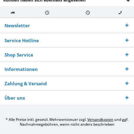
Kostenloser
Versand innerhalb von
Versand von
So erreichen
Versand ab €
7-10 Werktagen bei
veredelter Ware
Sie uns 0160
Newsletter
250,-
Warenverfügbarkeit
innerhalb von 10-12
970 511 90
Bestellwert
Werktagen
Service Hotline
Shop Service
Informationen
Zahlung & Versand
Über uns
* Alle Preise inkl. gesetzl. Mehrwertsteuer zzgl.
Versandkosten
und ggf.
Nachnahmegebühren, wenn nicht anders beschrieben