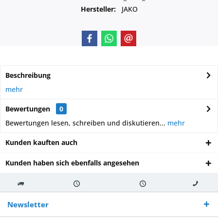
Hersteller:
JAKO
Beschreibung
mehr
Bewertungen
0
Bewertungen lesen, schreiben und diskutieren...
mehr
Kunden kauften auch
Kunden haben sich ebenfalls angesehen
Kostenloser
Versand innerhalb von
Versand von
So erreichen
Versand ab €
7-10 Werktagen bei
veredelter Ware
Sie uns 0160
Newsletter
250,-
Warenverfügbarkeit
innerhalb von 10-12
970 511 90
Bestellwert
Werktagen