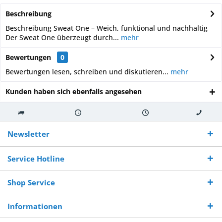
Beschreibung
Beschreibung Sweat One – Weich, funktional und nachhaltig
Der Sweat One überzeugt durch...
mehr
Bewertungen
0
Bewertungen lesen, schreiben und diskutieren...
mehr
Kunden haben sich ebenfalls angesehen
Kostenloser
Versand innerhalb von
Versand von
So erreichen
Versand ab €
7-10 Werktagen bei
veredelter Ware
Sie uns 0160
Newsletter
250,-
Warenverfügbarkeit
innerhalb von 10-12
970 511 90
Bestellwert
Werktagen
Service Hotline
Shop Service
Informationen