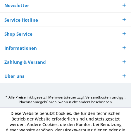
Versand ab €
7-10 Werktagen bei
veredelter Ware
Sie uns 0160
Newsletter
250,-
Warenverfügbarkeit
innerhalb von 10-12
970 511 90
Bestellwert
Werktagen
Service Hotline
Shop Service
Informationen
Zahlung & Versand
Über uns
* Alle Preise inkl. gesetzl. Mehrwertsteuer zzgl.
Versandkosten
und ggf.
Nachnahmegebühren, wenn nicht anders beschrieben
Diese Website benutzt Cookies, die für den technischen
Betrieb der Website erforderlich sind und stets gesetzt
werden. Andere Cookies, die den Komfort bei Benutzung
dieser Website erhöhen, der Direktwerbung dienen oder die