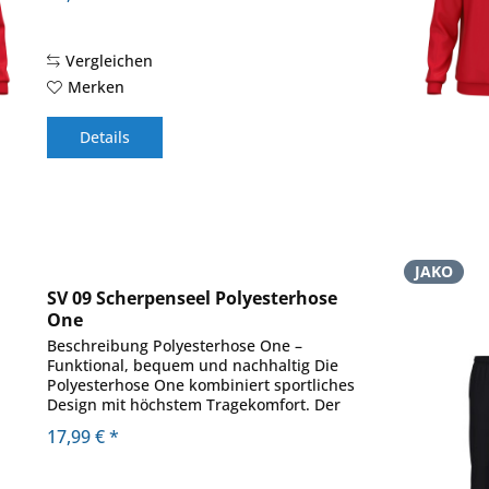
sorgt für eine perfekte Passform und
schützt...
Vergleichen
Merken
Details
JAKO
SV 09 Scherpenseel Polyesterhose
One
Beschreibung Polyesterhose One –
Funktional, bequem und nachhaltig Die
Polyesterhose One kombiniert sportliches
Design mit höchstem Tragekomfort. Der
Beinabschluss mit Reißverschluss und
17,99 € *
Ripp sorgt für eine perfekte Passform
und...