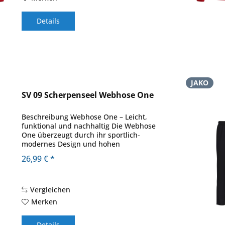
Details
JAKO
SV 09 Scherpenseel Webhose One
Beschreibung Webhose One – Leicht,
funktional und nachhaltig Die Webhose
One überzeugt durch ihr sportlich-
modernes Design und hohen
Tragekomfort. Der Beinabschluss mit
26,99 € *
Reißverschluss sorgt für eine perfekte
Passform und erleichtert das...
Vergleichen
Merken
Details