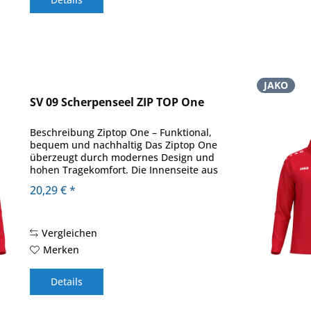
JAKO
SV 09 Scherpenseel ZIP TOP One
Beschreibung Ziptop One – Funktional,
bequem und nachhaltig Das Ziptop One
überzeugt durch modernes Design und
hohen Tragekomfort. Die Innenseite aus
Micro-Fleece sorgt für ein angenehm
20,29 € *
weiches Gefühl auf der Haut und hält
zuverlässig...
Vergleichen
Merken
Details