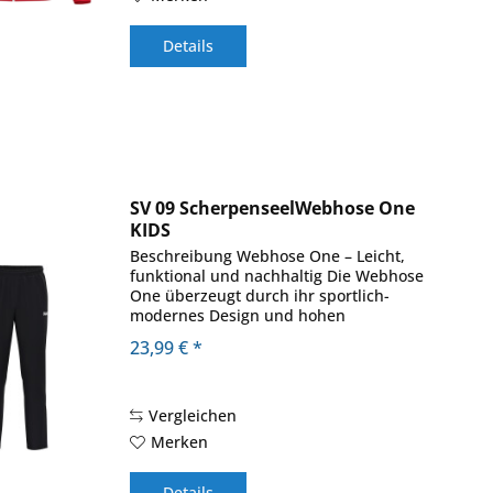
Details
SV 09 ScherpenseelWebhose One
KIDS
Beschreibung Webhose One – Leicht,
funktional und nachhaltig Die Webhose
One überzeugt durch ihr sportlich-
modernes Design und hohen
Tragekomfort. Der Beinabschluss mit
23,99 € *
Reißverschluss sorgt für eine perfekte
Passform und erleichtert das...
Vergleichen
Merken
Details