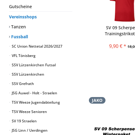
Gutscheine
Vereinsshops
Tanzen
SV 09 Scherpe
Trainingstriko
Fussball
9,90 € *
SC Union Nettetal 2026/2027
18,0
VFL Tönisberg
SSV Lützenkirchen Futsal
SSV Lützenkirchen
SSV Grefrath
JSG Auwel - Holt - Straelen
JAKO
TSV Weeze Jugendabteilung
TSV Weeze Senioren
SV 19 Straelen
JSG Linn / Uerdingen