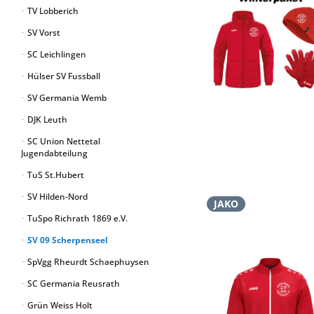
TV Lobberich
SV Vorst
SC Leichlingen
Hülser SV Fussball
SV Germania Wemb
DJK Leuth
SC Union Nettetal
Jugendabteilung
TuS St.Hubert
SV Hilden-Nord
JAKO
TuSpo Richrath 1869 e.V.
SV 09 Scherpenseel
SpVgg Rheurdt Schaephuysen
SC Germania Reusrath
Grün Weiss Holt