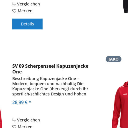
Vergleichen
Merken
Details
JAKO
SV 09 Scherpenseel Kapuzenjacke
One
Beschreibung Kapuzenjacke One –
Modern, bequem und nachhaltig Die
Kapuzenjacke One überzeugt durch ihr
sportlich-schlichtes Design und hohen
Tragekomfort. Die Innenseite aus Micro-
28,99 € *
Fleece sorgt für ein angenehm weiches
Gefühl auf der Haut...
Vergleichen
Merken