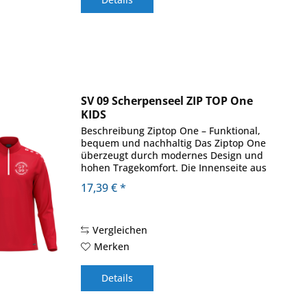
SV 09 Scherpenseel ZIP TOP One
KIDS
Beschreibung Ziptop One – Funktional,
bequem und nachhaltig Das Ziptop One
überzeugt durch modernes Design und
hohen Tragekomfort. Die Innenseite aus
Micro-Fleece sorgt für ein angenehm
17,39 € *
weiches Gefühl auf der Haut und hält
zuverlässig...
Vergleichen
Merken
Details