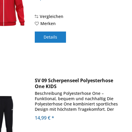
sorgt für eine perfekte Passform und
schützt...
Vergleichen
Merken
Details
SV 09 Scherpenseel Polyesterhose
One KIDS
Beschreibung Polyesterhose One –
Funktional, bequem und nachhaltig Die
Polyesterhose One kombiniert sportliches
Design mit höchstem Tragekomfort. Der
Beinabschluss mit Reißverschluss und
14,99 € *
Ripp sorgt für eine perfekte Passform
und...