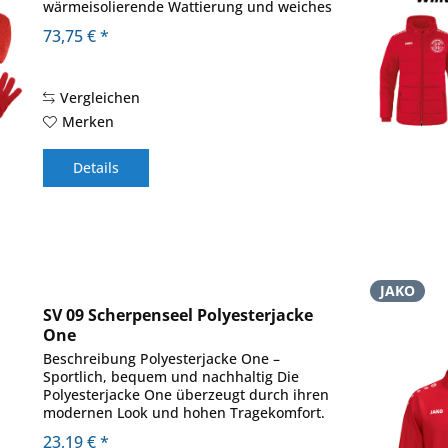
wärmeisolierende Wattierung und weiches
Fleece an der Innenseite machen die JAKO
73,75 € *
Coachjacke Team zur optimalen
Ausstattung bei...
Vergleichen
Merken
Details
JAKO
SV 09 Scherpenseel Polyesterjacke
One
Beschreibung Polyesterjacke One –
Sportlich, bequem und nachhaltig Die
Polyesterjacke One überzeugt durch ihren
modernen Look und hohen Tragekomfort.
Der Jacken- und Ärmelabschluss mit Ripp
23,19 € *