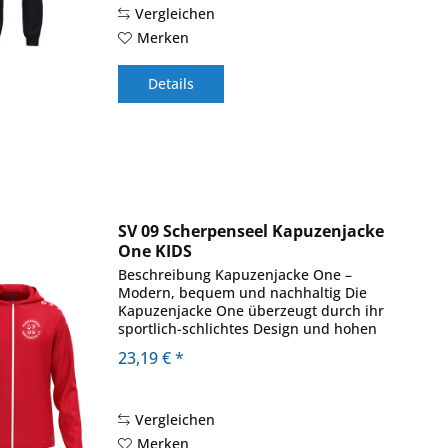
Vergleichen
Merken
Details
SV 09 Scherpenseel Kapuzenjacke
One KIDS
Beschreibung Kapuzenjacke One –
Modern, bequem und nachhaltig Die
Kapuzenjacke One überzeugt durch ihr
sportlich-schlichtes Design und hohen
Tragekomfort. Die Innenseite aus Micro-
23,19 € *
Fleece sorgt für ein angenehm weiches
Gefühl auf der Haut...
Vergleichen
Merken