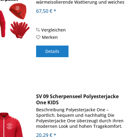
wärmeisolierende Wattierung und weiches
Fleece an der Innenseite machen die JAKO
67,50 € *
Coachjacke Team zur optimalen
Ausstattung bei...
Vergleichen
Merken
Details
SV 09 Scherpenseel Polyesterjacke
One KIDS
Beschreibung Polyesterjacke One –
Sportlich, bequem und nachhaltig Die
Polyesterjacke One überzeugt durch ihren
modernen Look und hohen Tragekomfort.
Der Jacken- und Ärmelabschluss mit Ripp
20,29 € *