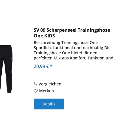
SV 09 Scherpenseel Trainingshose
One KIDS
Beschreibung Trainingshose One –
Sportlich, funktional und nachhaltig Die
Trainingshose One bietet dir den
perfekten Mix aus Komfort, Funktion und
Stil. Der Wadeneinsatz aus Ripp sorgt für
20,99 € *
eine optimale Passform und maximale...
Vergleichen
Merken
Details