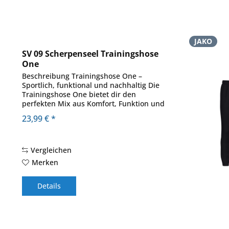
JAKO
SV 09 Scherpenseel Trainingshose
One
Beschreibung Trainingshose One –
Sportlich, funktional und nachhaltig Die
Trainingshose One bietet dir den
perfekten Mix aus Komfort, Funktion und
Stil. Der Wadeneinsatz aus Ripp sorgt für
23,99 € *
eine optimale Passform und maximale...
Vergleichen
Merken
Details