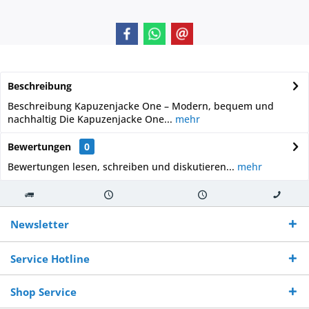
Beschreibung
Beschreibung Kapuzenjacke One – Modern, bequem und
nachhaltig Die Kapuzenjacke One...
mehr
Bewertungen
0
Bewertungen lesen, schreiben und diskutieren...
mehr
Kostenloser
Versand innerhalb von
Versand von
So erreichen
Versand ab €
7-10 Werktagen bei
veredelter Ware
Sie uns 0160
Newsletter
250,-
Warenverfügbarkeit
innerhalb von 10-12
970 511 90
Bestellwert
Werktagen
Service Hotline
Shop Service