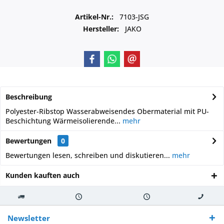
Artikel-Nr.:
7103-JSG
Hersteller:
JAKO
Beschreibung
Polyester-Ribstop Wasserabweisendes Obermaterial mit PU-
Beschichtung Wärmeisolierende...
mehr
Bewertungen
0
Bewertungen lesen, schreiben und diskutieren...
mehr
Kunden kauften auch
Kostenloser
Versand innerhalb von
Versand von
So erreichen
Versand ab €
7-10 Werktagen bei
veredelter Ware
Sie uns 0160
Newsletter
250,-
Warenverfügbarkeit
innerhalb von 10-12
970 511 90