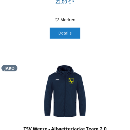
22,00 € *
Merken
Details
JAKO
TSV Weeze - Allwetterjacke Team 2.0