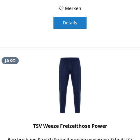
Merken
Details
JAKO
TSV Weeze Freizeithose Power
Beschreibung Stretch Freizeithose im modernen Schnitt für