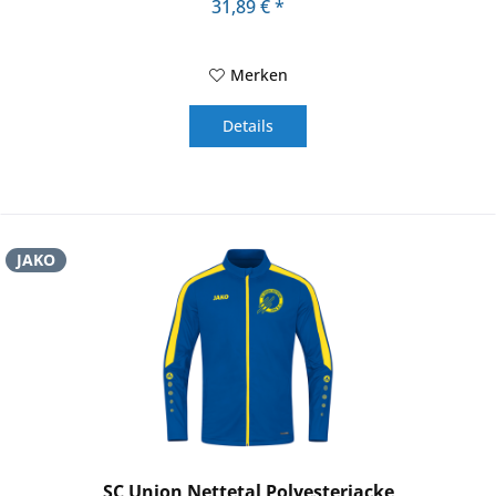
31,89 € *
Merken
Details
JAKO
SC Union Nettetal Polyesterjacke