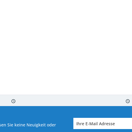
 7-10 Werktagen bei Warenverfügbarkeit
Versand von veredelter Ware in
en Sie keine Neuigkeit oder