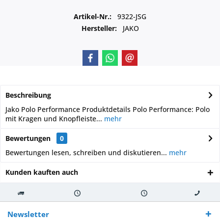
Artikel-Nr.:
9322-JSG
Hersteller:
JAKO
Beschreibung
Jako Polo Performance Produktdetails Polo Performance: Polo
mit Kragen und Knopfleiste...
mehr
Bewertungen
0
Bewertungen lesen, schreiben und diskutieren...
mehr
Kunden kauften auch
Kostenloser
Versand innerhalb von
Versand von
So erreichen
Versand ab €
7-10 Werktagen bei
veredelter Ware
Sie uns 0160
Newsletter
250,-
Warenverfügbarkeit
innerhalb von 10-12
970 511 90