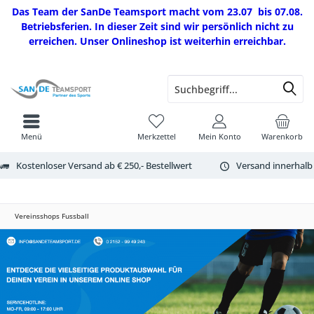
Das Team der SanDe Teamsport macht vom 23.07 bis 07.08.
Betriebsferien. In dieser Zeit sind wir persönlich nicht zu
erreichen. Unser Onlineshop ist weiterhin erreichbar.
Menü
Merkzettel
Mein Konto
Warenkorb
Kostenloser Versand ab € 250,- Bestellwert
Versand innerhalb
Vereinsshops Fussball