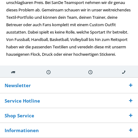
unschlagbaren Preis. Bei SanDe Teamsport nehmen wir dir genau
dieses Problem ab. Gemeinsam schauen wir in unser weitreichendes
Textil-Portfolio und können dein Team, deinen Trainer, deine
Betreuer oder auch Fans komplett mit einem Custom Outfit
ausstatten. Dabei spielt es keine Rolle, welche Sportart Ihr betreibt.
Von Fussball, Handball, Basketball, Volleyball bis hin zum Reitsport
haben wir die passenden Textilien und veredeln diese mit unserm
hauseigenen Flock, Druck oder einer hochwertigen Stickerei.
Kostenloser
Versand innerhalb von
Versand von
So erreichen
Versand ab €
7-10 Werktagen bei
veredelter Ware
Sie uns 0160
Newsletter
250,-
Warenverfügbarkeit
innerhalb von 10-12
970 511 90
Bestellwert
Werktagen
Service Hotline
Shop Service
Informationen