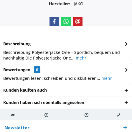
Hersteller:
JAKO
Beschreibung
Beschreibung Polyesterjacke One – Sportlich, bequem und
nachhaltig Die Polyesterjacke One...
mehr
Bewertungen
0
Bewertungen lesen, schreiben und diskutieren...
mehr
Kunden kauften auch
Kunden haben sich ebenfalls angesehen
Kostenloser
Versand innerhalb von
Versand von
So erreichen
Versand ab €
7-10 Werktagen bei
veredelter Ware
Sie uns 0160
Newsletter
250,-
Warenverfügbarkeit
innerhalb von 10-12
970 511 90