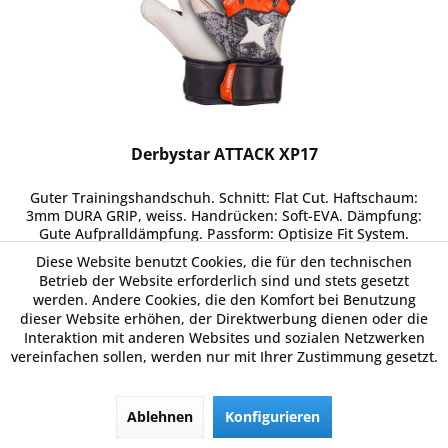
Derbystar ATTACK XP17
Guter Trainingshandschuh. Schnitt: Flat Cut. Haftschaum:
3mm DURA GRIP, weiss. Handrücken: Soft-EVA. Dämpfung:
Gute Aufpralldämpfung. Passform: Optisize Fit System.
Verschluss: Seitenschlitz mit Klettverschluss.
Diese Website benutzt Cookies, die für den technischen
11,49 € *
Betrieb der Website erforderlich sind und stets gesetzt
werden. Andere Cookies, die den Komfort bei Benutzung
dieser Website erhöhen, der Direktwerbung dienen oder die
Interaktion mit anderen Websites und sozialen Netzwerken
Merken
vereinfachen sollen, werden nur mit Ihrer Zustimmung gesetzt.
Details
Ablehnen
Konfigurieren