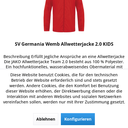
SV Germania Wemb Allwetterjacke 2.0 KIDS
Beschreibung Erfüllt jegliche Ansprüche an eine Allwetterjacke
Die JAKO Allwetterjacke Team 2.0 besteht aus 100 % Polyester.
Ein hochfunktionelles, wasserabweisendes Obermaterial mit
PU-Beschichtung hält dich bei jedem Wetter trocken....
Diese Website benutzt Cookies, die für den technischen
21,99 € *
Betrieb der Website erforderlich sind und stets gesetzt
werden. Andere Cookies, die den Komfort bei Benutzung
dieser Website erhöhen, der Direktwerbung dienen oder die
Interaktion mit anderen Websites und sozialen Netzwerken
Merken
vereinfachen sollen, werden nur mit Ihrer Zustimmung gesetzt.
Details
Ablehnen
Konfigurieren