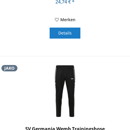
24,74 € *
Merken
Details
JAKO
SV Germania Wemb Trainingshose