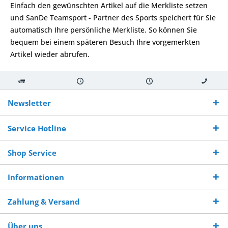
Einfach den gewünschten Artikel auf die Merkliste setzen
und SanDe Teamsport - Partner des Sports speichert für Sie
automatisch Ihre persönliche Merkliste. So können Sie
bequem bei einem späteren Besuch Ihre vorgemerkten
Artikel wieder abrufen.
Kostenloser
Versand innerhalb von
Versand von
So erreichen
Versand ab €
7-10 Werktagen bei
veredelter Ware
Sie uns 0160
Newsletter
250,-
Warenverfügbarkeit
innerhalb von 10-12
970 511 90
Bestellwert
Werktagen
Service Hotline
Shop Service
Informationen
Zahlung & Versand
Über uns