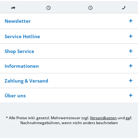
Kostenloser
Versand innerhalb von
Versand von
So erreichen
Versand ab €
7-10 Werktagen bei
veredelter Ware
Sie uns 0160
Newsletter
250,-
Warenverfügbarkeit
innerhalb von 10-12
970 511 90
Bestellwert
Werktagen
Service Hotline
Shop Service
Informationen
Zahlung & Versand
Über uns
* Alle Preise inkl. gesetzl. Mehrwertsteuer zzgl.
Versandkosten
und ggf.
Nachnahmegebühren, wenn nicht anders beschrieben