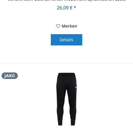
während die...
26,09 € *
Merken
Details
JAKO