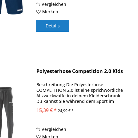
Vergleichen
Merken
Details
Polyesterhose Competition 2.0 Kids
Beschreibung Die Polyesterhose
COMPETITION 2.0 ist eine sprichwörtliche
Allzweckwaffe in deinem Kleiderschrank.
Du kannst Sie während dem Sport im
Team, auf der Laufstrecke, in deiner
15,39 € *
24,99 € *
Freizeit oder einfach nur an gemütlichen
Tagen auf...
Vergleichen
Merken