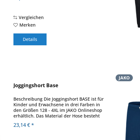
Material , 70 % Baumwolle (Bio), 30 %...
Vergleichen
Merken
Details
JAKO
Joggingshort Base
Beschreibung Die Joggingshort BASE ist für
Kinder und Erwachsene in drei Farben in
den Größen 128 - 4XL im JAKO Onlineshop
erhältlich. Das Material der Hose besteht
zu einem Großteil aus Baumwolle. Die
23,14 € *
Baumwolle ist aus kontrolliert...