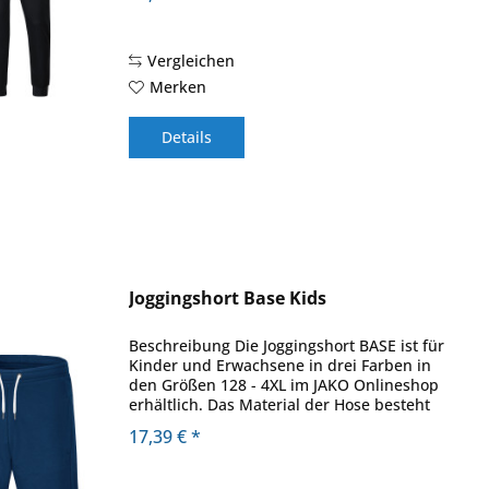
Material , 70 % Baumwolle (Bio), 30 %...
Vergleichen
Merken
Details
Joggingshort Base Kids
Beschreibung Die Joggingshort BASE ist für
Kinder und Erwachsene in drei Farben in
den Größen 128 - 4XL im JAKO Onlineshop
erhältlich. Das Material der Hose besteht
zu einem Großteil aus Baumwolle. Die
17,39 € *
Baumwolle ist aus kontrolliert...