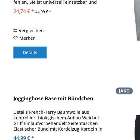
fehlen. Sie ist universell einsetzbar und
mit allen anderen Oberteilen der JAKO
24,74 € *
44,99 € *
Teamlines kominierbar. Das Material der...
Vergleichen
Merken
Details
JAKO
Jogginghose Base mit Bündchen
Details French-Terry Baumwolle aus
kontrolliert biologischem Anbau Weicher
Griff Einlaufvorbehandelt Seitentaschen
Elastischer Bund mit Kordelzug Kordeln in
Kontrastfarbe Beinabschluss mit Ripp
44,99 € *