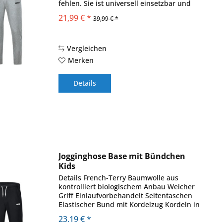
fehlen. Sie ist universell einsetzbar und
mit allen anderen Oberteilen der JAKO
21,99 € *
39,99 € *
Teamlines kominierbar. Das Material der...
Vergleichen
Merken
Details
Jogginghose Base mit Bündchen
Kids
Details French-Terry Baumwolle aus
kontrolliert biologischem Anbau Weicher
Griff Einlaufvorbehandelt Seitentaschen
Elastischer Bund mit Kordelzug Kordeln in
Kontrastfarbe Beinabschluss mit Ripp
23,19 € *