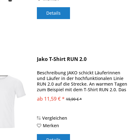
Details
Jako T-Shirt RUN 2.0
Beschreibung JAKO schickt Läuferinnen
und Läufer in der hochfunktionalen Linie
RUN 2.0 auf die Strecke. An warmen Tagen
zum Beispiel mit dem T-Shirt RUN 2.0. Das
Rückenteil besteht aus einem
ab 11,59 € *
19,99 € *
atmungsaktiven Mesh - Einsatz, der beim
Sport...
Vergleichen
Merken
Details