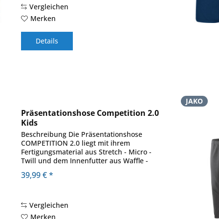
Vergleichen
Merken
Details
JAKO
Präsentationshose Competition 2.0
Kids
Beschreibung Die Präsentationshose
COMPETITION 2.0 liegt mit ihrem
Fertigungsmaterial aus Stretch - Micro -
Twill und dem Innenfutter aus Waffle -
Mesh angenehm auf deiner Haut. Das
39,99 € *
macht sie zur perfekten Begleiterin in der
Freizeit und...
Vergleichen
Merken