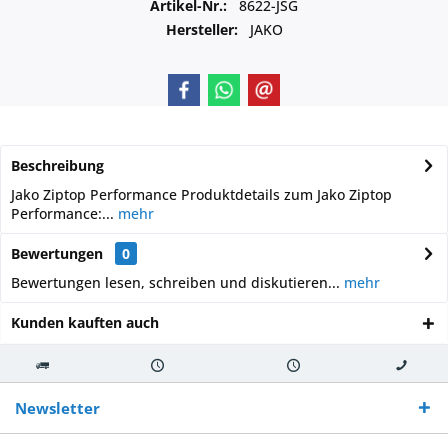
Artikel-Nr.:
8622-JSG
Hersteller:
JAKO
Beschreibung
Jako Ziptop Performance Produktdetails zum Jako Ziptop
Performance:...
mehr
Bewertungen
0
Bewertungen lesen, schreiben und diskutieren...
mehr
Kunden kauften auch
Kostenloser
Versand innerhalb von
Versand von
So erreichen
Versand ab €
7-10 Werktagen bei
veredelter Ware
Sie uns 0160
Newsletter
250,-
Warenverfügbarkeit
innerhalb von 10-12
970 511 90
Bestellwert
Werktagen