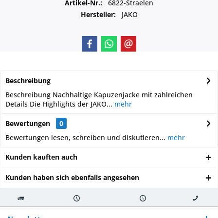
Artikel-Nr.:
6822-Straelen
Hersteller:
JAKO
Beschreibung
Beschreibung Nachhaltige Kapuzenjacke mit zahlreichen
Details Die Highlights der JAKO...
mehr
Bewertungen
0
Bewertungen lesen, schreiben und diskutieren...
mehr
Kunden kauften auch
Kunden haben sich ebenfalls angesehen
Kostenloser
Versand innerhalb von
Versand von
So erreichen
Versand ab €
7-10 Werktagen bei
veredelter Ware
Sie uns 0160