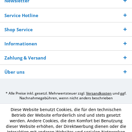
Newsletter
250,-
Warenverfügbarkeit
innerhalb von 10-12
970 511 90
Bestellwert
Werktagen
Service Hotline
Shop Service
Informationen
Zahlung & Versand
Über uns
* Alle Preise inkl. gesetzl. Mehrwertsteuer zzgl.
Versandkosten
und ggf.
Nachnahmegebühren, wenn nicht anders beschrieben
Diese Website benutzt Cookies, die für den technischen
Betrieb der Website erforderlich sind und stets gesetzt
werden. Andere Cookies, die den Komfort bei Benutzung
dieser Website erhöhen, der Direktwerbung dienen oder die
Interaktion mit anderen Websites und sozialen Netzwerken