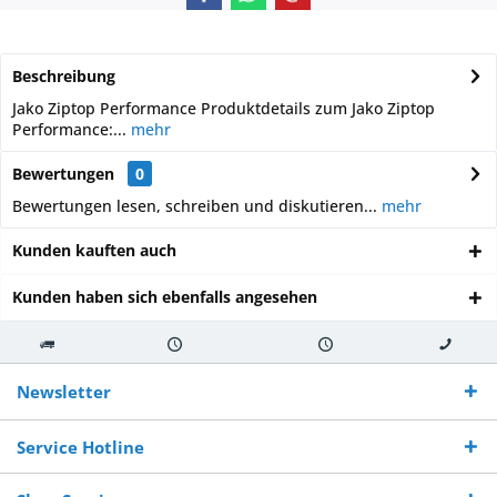
Beschreibung
Jako Ziptop Performance Produktdetails zum Jako Ziptop
Performance:...
mehr
Bewertungen
0
Bewertungen lesen, schreiben und diskutieren...
mehr
Kunden kauften auch
Kunden haben sich ebenfalls angesehen
Kostenloser
Versand innerhalb von
Versand von
So erreichen
Versand ab €
7-10 Werktagen bei
veredelter Ware
Sie uns 0160
Newsletter
250,-
Warenverfügbarkeit
innerhalb von 10-12
970 511 90
Bestellwert
Werktagen
Service Hotline