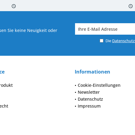
 7-10 Werktagen bei Warenverfügbarkeit
Versand von veredelter Ware in
en Sie keine Neuigkeit oder
Die
Datenschut
ce
Informationen
rodukt
Cookie-Einstellungen
Newsletter
Datenschutz
echt
Impressum