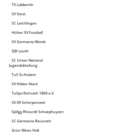
TV Lobberich
SV Vorst
SC Leichlingen
Hülser SV Fussball
SV Germania Wemb
DJK Leuth
SC Union Nettetal
Jugendabteilung
TuS St.Hubert
SV Hilden-Nord
TuSpo Richrath 1869 e.V.
SV 09 Scherpenseel
SpVgg Rheurdt Schaephuysen
SC Germania Reusrath
Grün Weiss Holt