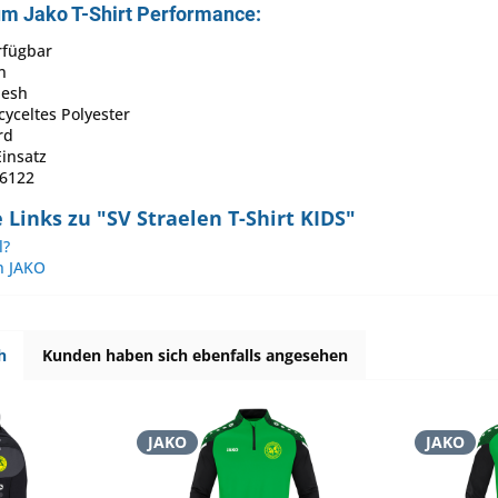
um Jako T-Shirt Performance:
rfügbar
n
Mesh
cyceltes Polyester
rd
insatz
-6122
Links zu "SV Straelen T-Shirt KIDS"
l?
n JAKO
h
Kunden haben sich ebenfalls angesehen
JAKO
JAKO