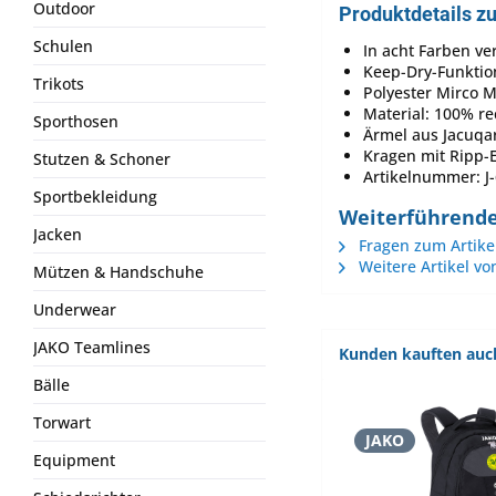
Outdoor
Produktdetails z
Schulen
In acht Farben ve
Keep-Dry-Funktio
Trikots
Polyester Mirco 
Material: 100% re
Sporthosen
Ärmel aus Jacuqa
Kragen mit Ripp-E
Stutzen & Schoner
Artikelnummer: J
Sportbekleidung
Weiterführende 
Jacken
Fragen zum Artike
Weitere Artikel vo
Mützen & Handschuhe
Underwear
JAKO Teamlines
Kunden kauften auc
Bälle
Torwart
JAKO
Equipment