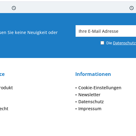
 7-10 Werktagen bei Warenverfügbarkeit
Versand von veredelter Ware in
en Sie keine Neuigkeit oder
Die
Datenschut
ce
Informationen
rodukt
Cookie-Einstellungen
Newsletter
Datenschutz
echt
Impressum