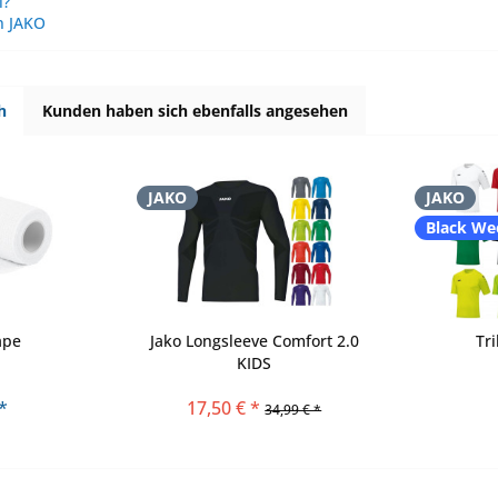
l?
n JAKO
h
Kunden haben sich ebenfalls angesehen
JAKO
JAKO
Black We
ape
Jako Longsleeve Comfort 2.0
Tr
KIDS
*
17,50 € *
34,99 € *