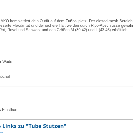
KO komplettiert dein Outfit auf dem Fußballplatz. Der closed-mesh Bereich a
besserte Flexibilität und der sichere Halt werden durch Ripp-Abschlüsse gewä
 Rot, Royal und Schwarz und den Größen M (39-42) und L (43-46) erhältlich.
er Wade
nöchel
% Elasthan
 Links zu "Tube Stutzen"