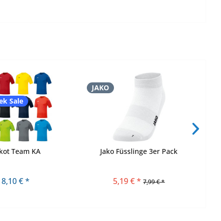
JAKO
J
ek Sale
ikot Team KA
Jako Füsslinge 3er Pack
8,10 € *
5,19 € *
7,99 € *