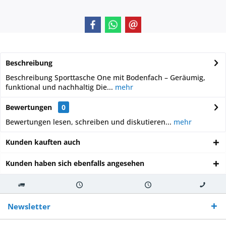
Beschreibung
Beschreibung Sporttasche One mit Bodenfach – Geräumig,
funktional und nachhaltig Die...
mehr
Bewertungen
0
Bewertungen lesen, schreiben und diskutieren...
mehr
Kunden kauften auch
Kunden haben sich ebenfalls angesehen
Kostenloser
Versand innerhalb von
Versand von
So erreichen
Versand ab €
7-10 Werktagen bei
veredelter Ware
Sie uns 0160
Newsletter
250,-
Warenverfügbarkeit
innerhalb von 10-12
970 511 90
Bestellwert
Werktagen