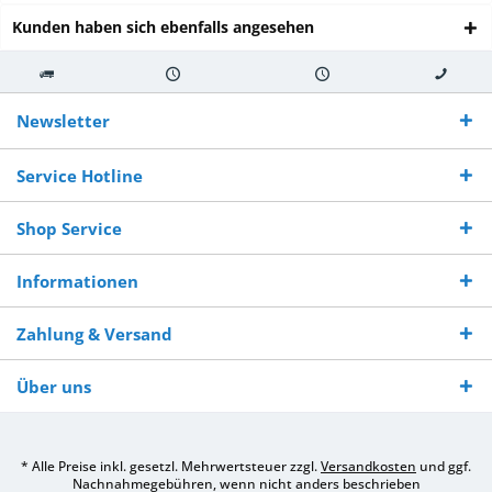
Kunden haben sich ebenfalls angesehen
Kostenloser
Versand innerhalb von
Versand von
So erreichen
Versand ab €
7-10 Werktagen bei
veredelter Ware
Sie uns 0160
Newsletter
250,-
Warenverfügbarkeit
innerhalb von 10-12
970 511 90
Bestellwert
Werktagen
Service Hotline
Shop Service
Informationen
Zahlung & Versand
Über uns
* Alle Preise inkl. gesetzl. Mehrwertsteuer zzgl.
Versandkosten
und ggf.
Nachnahmegebühren, wenn nicht anders beschrieben