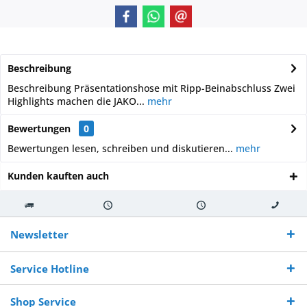
Beschreibung
Beschreibung Präsentationshose mit Ripp-Beinabschluss Zwei
Highlights machen die JAKO...
mehr
Bewertungen
0
Bewertungen lesen, schreiben und diskutieren...
mehr
Kunden kauften auch
Kostenloser
Versand innerhalb von
Versand von
So erreichen
Versand ab €
7-10 Werktagen bei
veredelter Ware
Sie uns 0160
Newsletter
250,-
Warenverfügbarkeit
innerhalb von 10-12
970 511 90
Bestellwert
Werktagen
Service Hotline
Shop Service