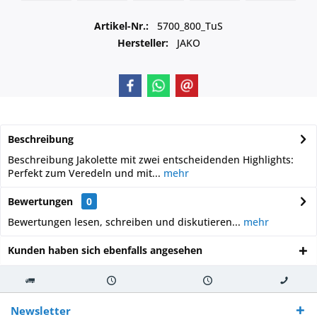
Artikel-Nr.:
5700_800_TuS
Hersteller:
JAKO
Beschreibung
Beschreibung Jakolette mit zwei entscheidenden Highlights:
Perfekt zum Veredeln und mit...
mehr
Bewertungen
0
Bewertungen lesen, schreiben und diskutieren...
mehr
Kunden haben sich ebenfalls angesehen
Kostenloser
Versand innerhalb von
Versand von
So erreichen
Versand ab €
7-10 Werktagen bei
veredelter Ware
Sie uns 0160
Newsletter
250,-
Warenverfügbarkeit
innerhalb von 10-12
970 511 90