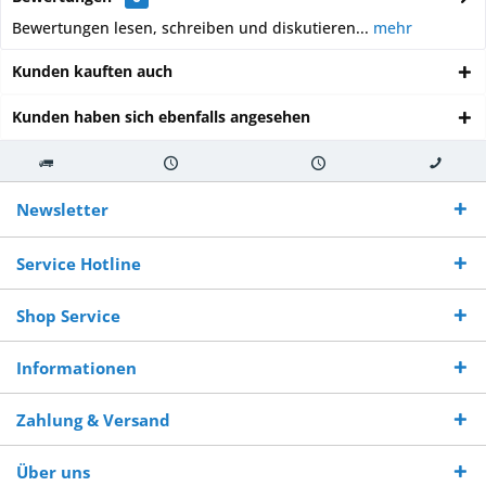
Bewertungen lesen, schreiben und diskutieren...
mehr
Kunden kauften auch
Kunden haben sich ebenfalls angesehen
Kostenloser
Versand innerhalb von
Versand von
So erreichen
Versand ab €
7-10 Werktagen bei
veredelter Ware
Sie uns 0160
Newsletter
250,-
Warenverfügbarkeit
innerhalb von 10-12
970 511 90
Bestellwert
Werktagen
Service Hotline
Shop Service
Informationen
Zahlung & Versand
Über uns