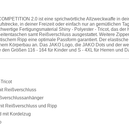
COMPETITION 2.0 ist eine sprichwörtliche Allzweckwaffe in de
ufstrecke, in deiner Freizeit oder einfach nur an gemütlichen T
ertige Fertigungsmaterial Shiny - Polyester - Tricot, das der 
it Seitentaschen samt Reißverschluss ausgestattet. Weitere Zip
tischem Ripp eine optimale Passform garantiert. Der elastische 
einem Körperbau an. Das JAKO Logo, die JAKO Dots und der wei
 den Größen 116 - 164 für Kinder und S - 4XL für Herren und Da
Tricot
it Reißverschluss
ißverschlussanhänger
it Reißverschluss und Ripp
d mit Kordelzug
o