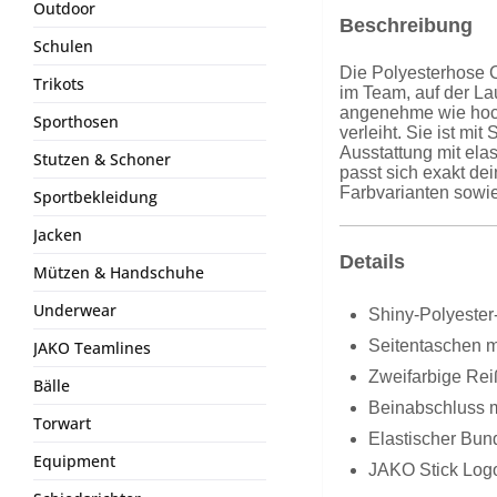
Outdoor
Beschreibung
Schulen
Die Polyesterhose 
Trikots
im Team, auf der La
angenehme wie hochw
Sporthosen
verleiht. Sie ist m
Ausstattung mit elas
Stutzen & Schoner
passt sich exakt d
Farbvarianten sowie
Sportbekleidung
Jacken
Details
Mützen & Handschuhe
Underwear
Shiny-Polyester-
Seitentaschen m
JAKO Teamlines
Zweifarbige Re
Bälle
Beinabschluss m
Torwart
Elastischer Bun
Equipment
JAKO Stick Log