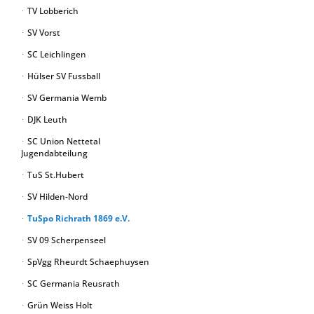
TV Lobberich
SV Vorst
SC Leichlingen
Hülser SV Fussball
SV Germania Wemb
DJK Leuth
SC Union Nettetal
Jugendabteilung
TuS St.Hubert
SV Hilden-Nord
TuSpo Richrath 1869 e.V.
SV 09 Scherpenseel
SpVgg Rheurdt Schaephuysen
SC Germania Reusrath
Grün Weiss Holt