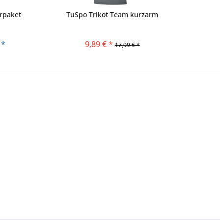
rpaket
TuSpo Trikot Team kurzarm
 *
9,89 € *
17,99 € *