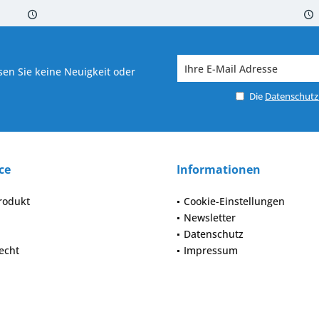
 7-10 Werktagen bei Warenverfügbarkeit
Versand von veredelter Ware in
en Sie keine Neuigkeit oder
Die
Datenschut
ce
Informationen
rodukt
Cookie-Einstellungen
Newsletter
Datenschutz
echt
Impressum