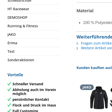
Schiedsrichter
HT Racewear
Material
DEMOSHOP
100 % Polyester
Running & Fitness
JAKO
Weiterführende
Erima
Fragen zum Artike
Weitere Artikel vo
Test
Sonderaktionen
Kunden kauften auc
Vorteile
Schneller Versand
JAKO
Abholung auch im Verein
möglich
persönlicher Kontakt
Flock und Druck im Haus
Full Customize