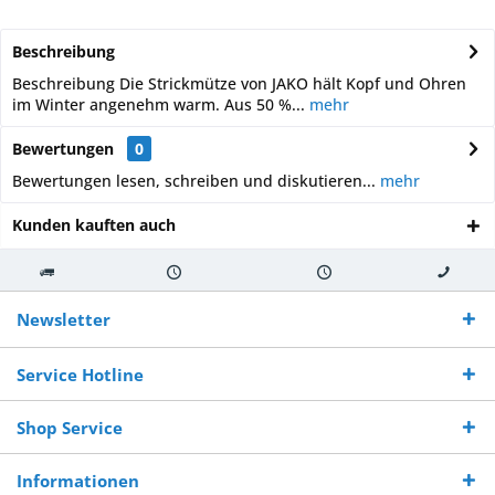
Beschreibung
Beschreibung Die Strickmütze von JAKO hält Kopf und Ohren
im Winter angenehm warm. Aus 50 %...
mehr
Bewertungen
0
Bewertungen lesen, schreiben und diskutieren...
mehr
Kunden kauften auch
Kostenloser
Versand innerhalb von
Versand von
So erreichen
Versand ab €
7-10 Werktagen bei
veredelter Ware
Sie uns 0160
Newsletter
250,-
Warenverfügbarkeit
innerhalb von 10-12
970 511 90
Bestellwert
Werktagen
Service Hotline
Shop Service
Informationen