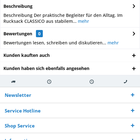
Beschreibung
Beschreibung Der praktische Begleiter für den Alltag. Im
Rucksack CLASSICO aus stabilem...
mehr
Bewertungen
0
Bewertungen lesen, schreiben und diskutieren...
mehr
Kunden kauften auch
Kunden haben sich ebenfalls angesehen
Kostenloser
Versand innerhalb von
Versand von
So erreichen
Versand ab €
7-10 Werktagen bei
veredelter Ware
Sie uns 0160
Newsletter
250,-
Warenverfügbarkeit
innerhalb von 10-12
970 511 90
Bestellwert
Werktagen
Service Hotline
Shop Service