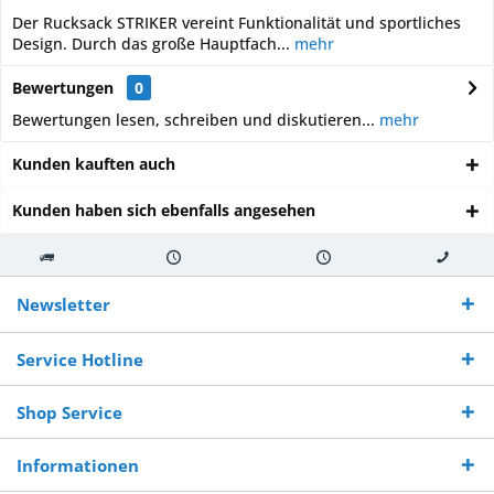
Der Rucksack STRIKER vereint Funktionalität und sportliches
Design. Durch das große Hauptfach...
mehr
Bewertungen
0
Bewertungen lesen, schreiben und diskutieren...
mehr
Kunden kauften auch
Kunden haben sich ebenfalls angesehen
Kostenloser
Versand innerhalb von
Versand von
So erreichen
Versand ab €
7-10 Werktagen bei
veredelter Ware
Sie uns 0160
Newsletter
250,-
Warenverfügbarkeit
innerhalb von 10-12
970 511 90
Bestellwert
Werktagen
Service Hotline
Shop Service
Informationen