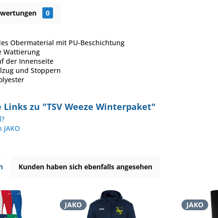
ewertungen
0
es Obermaterial mit PU-Beschichtung
 Wattierung
uf der Innenseite
lzug und Stoppern
olyester
 Links zu "TSV Weeze Winterpaket"
l?
n JAKO
h
Kunden haben sich ebenfalls angesehen
JAKO
JAKO