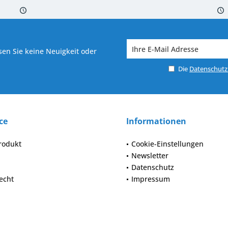
 7-10 Werktagen bei Warenverfügbarkeit
Versand von veredelter Ware in
en Sie keine Neuigkeit oder
Die
Datenschut
ce
Informationen
rodukt
Cookie-Einstellungen
Newsletter
Datenschutz
echt
Impressum