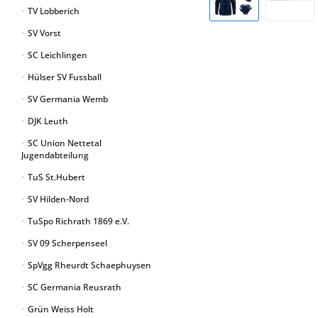
TV Lobberich
SV Vorst
SC Leichlingen
Hülser SV Fussball
SV Germania Wemb
DJK Leuth
SC Union Nettetal
Jugendabteilung
TuS St.Hubert
SV Hilden-Nord
TuSpo Richrath 1869 e.V.
SV 09 Scherpenseel
SpVgg Rheurdt Schaephuysen
SC Germania Reusrath
Grün Weiss Holt