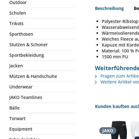
Outdoor
Beschreibung
B
Schulen
Polyester-Ribstop
Trikots
Wasserabweisend
Wärmeisolierende
Sporthosen
Weiches Fleece a
Stutzen & Schoner
Kapuze mit Korde
Material: 100 % P
Sportbekleidung
1500 mm PU
Jacken
Weiterführende
Fragen zum Artike
Mützen & Handschuhe
Weitere Artikel vo
Underwear
JAKO Teamlines
Kunden kauften auc
Bälle
Torwart
Equipment
JAKO