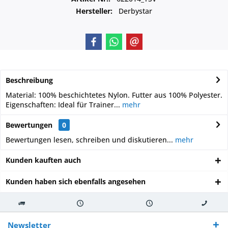
Hersteller:
Derbystar
Beschreibung
Material: 100% beschichtetes Nylon. Futter aus 100% Polyester.
Eigenschaften: Ideal für Trainer...
mehr
Bewertungen
0
Bewertungen lesen, schreiben und diskutieren...
mehr
Kunden kauften auch
Kunden haben sich ebenfalls angesehen
Kostenloser
Versand innerhalb von
Versand von
So erreichen
Versand ab €
7-10 Werktagen bei
veredelter Ware
Sie uns 0160
Newsletter