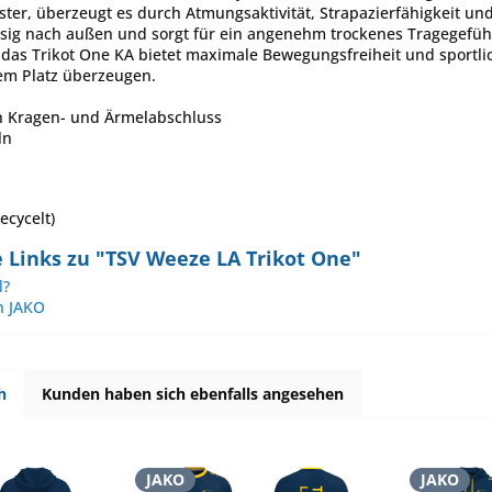
ster, überzeugt es durch Atmungsaktivität, Strapazierfähigkeit und 
ssig nach außen und sorgt für ein angenehm trockenes Tragegefühl,
 – das Trikot One KA bietet maximale Bewegungsfreiheit und sportli
em Platz überzeugen.
an Kragen- und Ärmelabschluss
ln
ecycelt)
 Links zu "TSV Weeze LA Trikot One"
l?
n JAKO
h
Kunden haben sich ebenfalls angesehen
JAKO
JAKO