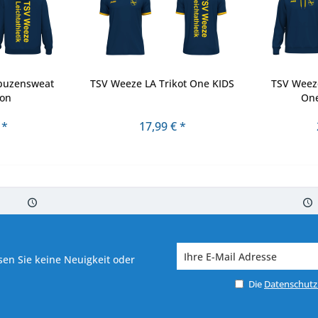
puzensweat
TSV Weeze LA Trikot One KIDS
TSV Weez
ton
One
 *
17,99 € *
 7-10 Werktagen bei Warenverfügbarkeit
Versand von veredelter Ware in
en Sie keine Neuigkeit oder
Die
Datenschut