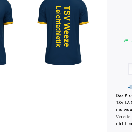
L
Hi
Das Pro
TSV-LA-
individu
Veredel
nicht m