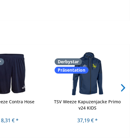
r
Derbystar
D
Präsentation
eze Contra Hose
TSV Weeze Kapuzenjacke Primo
TSV
v24 KIDS
8,31 € *
37,19 € *