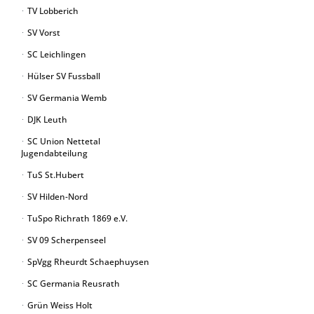
TV Lobberich
SV Vorst
SC Leichlingen
Hülser SV Fussball
SV Germania Wemb
DJK Leuth
SC Union Nettetal
Jugendabteilung
TuS St.Hubert
SV Hilden-Nord
TuSpo Richrath 1869 e.V.
SV 09 Scherpenseel
SpVgg Rheurdt Schaephuysen
SC Germania Reusrath
Grün Weiss Holt