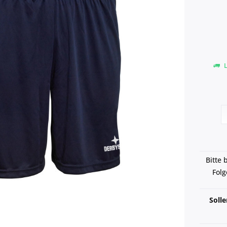
L
Bitte 
Folg
Soll