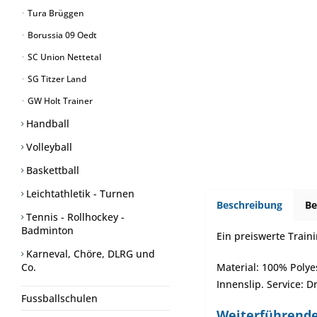
Tura Brüggen
Borussia 09 Oedt
SC Union Nettetal
SG Titzer Land
GW Holt Trainer
Handball
Volleyball
Baskettball
Leichtathletik - Turnen
Beschreibung
B
Tennis - Rollhockey -
Badminton
Ein preiswerte Train
Karneval, Chöre, DLRG und
Co.
Material: 100% Polye
Innenslip. Service: D
Fussballschulen
Weiterführende