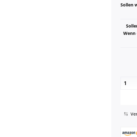
Sollen w
Solle
Wenn e
Ver