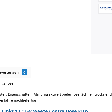
ewertungen
0
ingshose.
ster. Eigenschaften: Atmungsaktive Spielerhose. Schnell trocknen
rei Jahre nachlieferbar.
 Links zu "TSV Weeze Contra Hose KIDS"