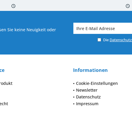
 7-10 Werktagen bei Warenverfügbarkeit
Versand von veredelter Ware in
en Sie keine Neuigkeit oder
Die
Datenschut
ce
Informationen
rodukt
Cookie-Einstellungen
Newsletter
Datenschutz
echt
Impressum