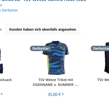
l?
n Derbystar
h
Kunden haben sich ebenfalls angesehen
Derbystar
Derbysta
ucksack
TSV Weeze Trikot mit
TSV We
EIGENNAME u. NUMMER -...
 *
35,00 € *