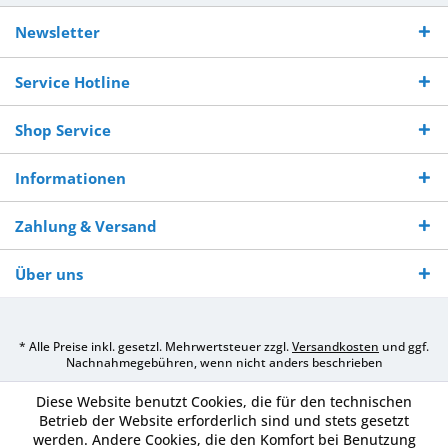
Kostenloser
Versand innerhalb von
Versand von
So erreichen
Versand ab €
7-10 Werktagen bei
veredelter Ware
Sie uns 0160
Newsletter
250,-
Warenverfügbarkeit
innerhalb von 10-12
970 511 90
Bestellwert
Werktagen
Service Hotline
Shop Service
Informationen
Zahlung & Versand
Über uns
* Alle Preise inkl. gesetzl. Mehrwertsteuer zzgl.
Versandkosten
und ggf.
Nachnahmegebühren, wenn nicht anders beschrieben
Diese Website benutzt Cookies, die für den technischen
Betrieb der Website erforderlich sind und stets gesetzt
werden. Andere Cookies, die den Komfort bei Benutzung