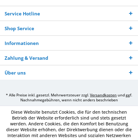
250,-
Warenverfügbarkeit
innerhalb von 10-12
970 511 90
Bestellwert
Werktagen
Service Hotline
Shop Service
Informationen
Zahlung & Versand
Über uns
* Alle Preise inkl. gesetzl. Mehrwertsteuer zzgl.
Versandkosten
und ggf.
Nachnahmegebühren, wenn nicht anders beschrieben
Diese Website benutzt Cookies, die für den technischen
Betrieb der Website erforderlich sind und stets gesetzt
werden. Andere Cookies, die den Komfort bei Benutzung
dieser Website erhöhen, der Direktwerbung dienen oder die
Interaktion mit anderen Websites und sozialen Netzwerken