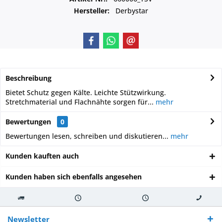
Hersteller:
Derbystar
Beschreibung
Bietet Schutz gegen Kälte. Leichte Stützwirkung.
Stretchmaterial und Flachnähte sorgen für...
mehr
Bewertungen
0
Bewertungen lesen, schreiben und diskutieren...
mehr
Kunden kauften auch
Kunden haben sich ebenfalls angesehen
Kostenloser
Versand innerhalb von
Versand von
So erreichen
Versand ab €
7-10 Werktagen bei
veredelter Ware
Sie uns 0160
Newsletter