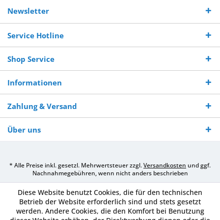
Kostenloser
Versand innerhalb von
Versand von
So erreichen
Versand ab €
7-10 Werktagen bei
veredelter Ware
Sie uns 0160
Newsletter
250,-
Warenverfügbarkeit
innerhalb von 10-12
970 511 90
Bestellwert
Werktagen
Service Hotline
Shop Service
Informationen
Zahlung & Versand
Über uns
* Alle Preise inkl. gesetzl. Mehrwertsteuer zzgl.
Versandkosten
und ggf.
Nachnahmegebühren, wenn nicht anders beschrieben
Diese Website benutzt Cookies, die für den technischen
Betrieb der Website erforderlich sind und stets gesetzt
werden. Andere Cookies, die den Komfort bei Benutzung