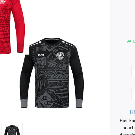
L
Hi
Hier ka
beacht
dass de