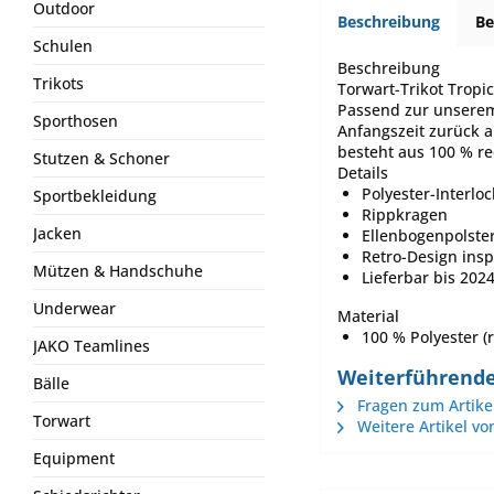
Outdoor
Beschreibung
B
Schulen
Beschreibung
Trikots
Torwart-Trikot Tropi
Passend zur unserem 
Sporthosen
Anfangszeit zurück a
besteht aus 100 % re
Stutzen & Schoner
Details
Polyester-Interloc
Sportbekleidung
Rippkragen
Jacken
Ellenbogenpolste
Retro-Design insp
Mützen & Handschuhe
Lieferbar bis 202
Underwear
Material
100 % Polyester (r
JAKO Teamlines
Weiterführende
Bälle
Fragen zum Artike
Torwart
Weitere Artikel vo
Equipment