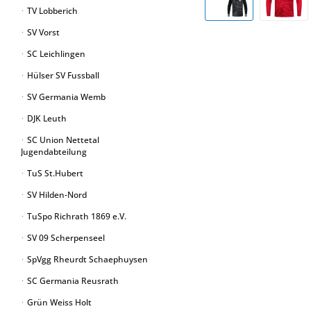
TV Lobberich
SV Vorst
SC Leichlingen
Hülser SV Fussball
SV Germania Wemb
DJK Leuth
SC Union Nettetal
Jugendabteilung
TuS St.Hubert
SV Hilden-Nord
TuSpo Richrath 1869 e.V.
SV 09 Scherpenseel
SpVgg Rheurdt Schaephuysen
SC Germania Reusrath
Grün Weiss Holt