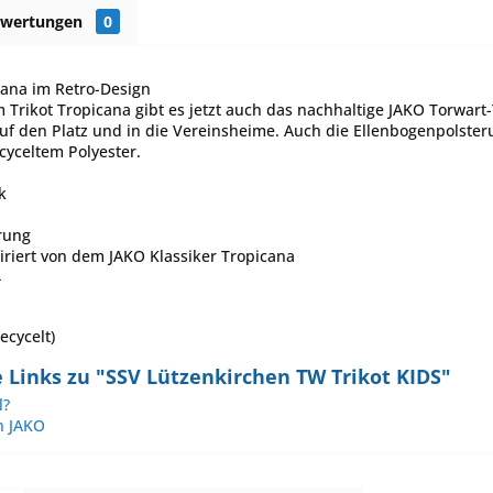
ewertungen
0
cana im Retro-Design
Trikot Tropicana gibt es jetzt auch das nachhaltige JAKO Torwart-
uf den Platz und in die Vereinsheime. Auch die Ellenbogenpolsteru
cyceltem Polyester.
k
rung
iriert von dem JAKO Klassiker Tropicana
4
ecycelt)
 Links zu "SSV Lützenkirchen TW Trikot KIDS"
l?
n JAKO