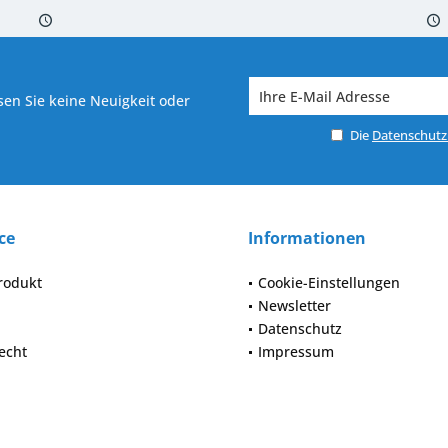
 7-10 Werktagen bei Warenverfügbarkeit
Versand von veredelter Ware in
en Sie keine Neuigkeit oder
Die
Datenschut
ce
Informationen
rodukt
Cookie-Einstellungen
Newsletter
Datenschutz
echt
Impressum