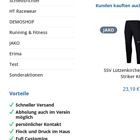
Schiedsrichter
Kunden kauften auc
HT Racewear
DEMOSHOP
JAKO
Running & Fitness
JAKO
Erima
Test
SSV Lützenkirch
Sonderaktionen
Striker K
23,19 €
Vorteile
Schneller Versand
Abholung auch im Verein
möglich
persönlicher Kontakt
Flock und Druck im Haus
Full Customize