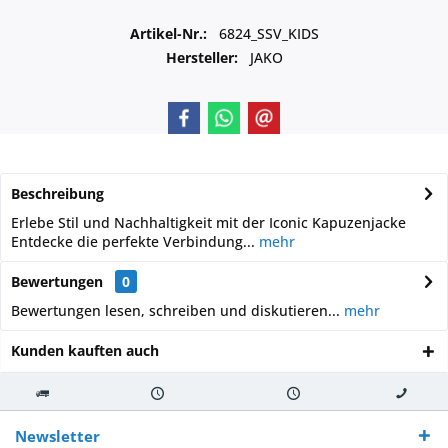
Artikel-Nr.:
6824_SSV_KIDS
Hersteller:
JAKO
Beschreibung
Erlebe Stil und Nachhaltigkeit mit der Iconic Kapuzenjacke
Entdecke die perfekte Verbindung...
mehr
Bewertungen
0
Bewertungen lesen, schreiben und diskutieren...
mehr
Kunden kauften auch
Kostenloser
Versand innerhalb von
Versand von
So erreichen
Versand ab €
7-10 Werktagen bei
veredelter Ware
Sie uns 0160
Newsletter
250,-
Warenverfügbarkeit
innerhalb von 10-12
970 511 90