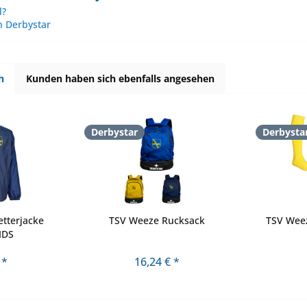
l?
n Derbystar
h
Kunden haben sich ebenfalls angesehen
Derbystar
Derbysta
tterjacke
TSV Weeze Rucksack
TSV Wee
IDS
 *
16,24 € *