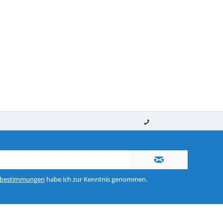
nerhalb von 10-12 Werktagen
So erreichen Sie uns 0160 970 511 90
zbestimmungen
habe ich zur Kenntnis genommen.