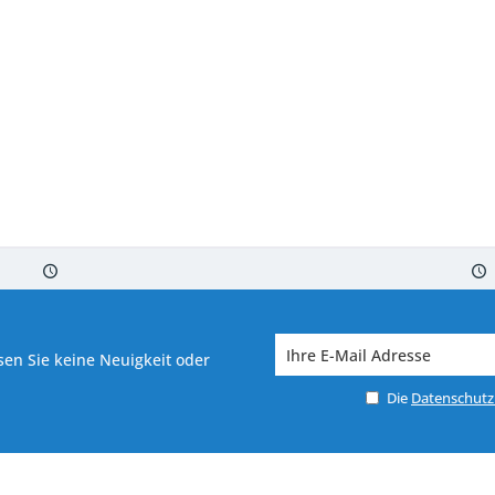
 7-10 Werktagen bei Warenverfügbarkeit
Versand von veredelter Ware in
en Sie keine Neuigkeit oder
Die
Datenschut