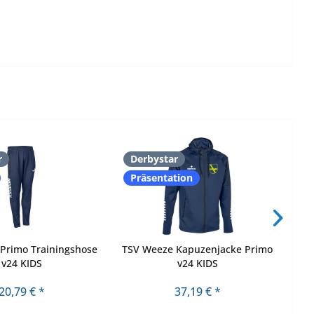
r
Derbystar
D
Präsentation
Primo Trainingshose
TSV Weeze Kapuzenjacke Primo
T
v24 KIDS
v24 KIDS
20,79 € *
37,19 € *