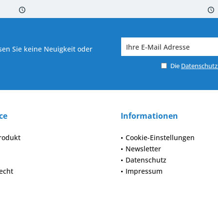
 7-10 Werktagen bei Warenverfügbarkeit
Versand von veredelter Ware in
en Sie keine Neuigkeit oder
Die
Datenschut
ce
Informationen
rodukt
Cookie-Einstellungen
Newsletter
Datenschutz
echt
Impressum