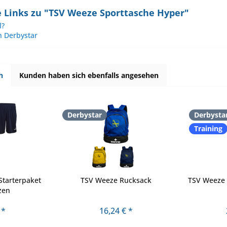
 Links zu "TSV Weeze Sporttasche Hyper"
l?
n Derbystar
h
Kunden haben sich ebenfalls angesehen
Derbystar
Derbysta
Training
Starterpaket
TSV Weeze Rucksack
TSV Weeze 
tzen
 *
16,24 € *