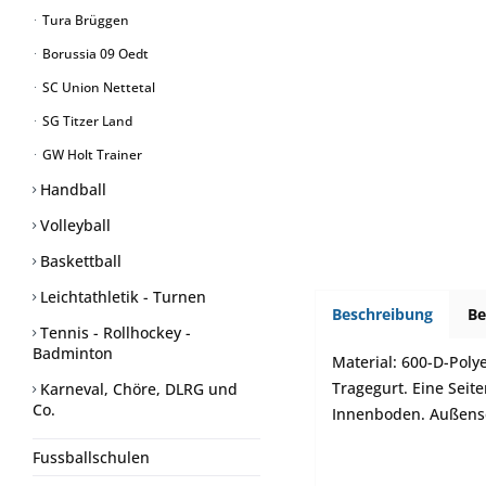
Tura Brüggen
Borussia 09 Oedt
SC Union Nettetal
SG Titzer Land
GW Holt Trainer
Handball
Volleyball
Baskettball
Leichtathletik - Turnen
Beschreibung
B
Tennis - Rollhockey -
Badminton
Material: 600-D-Poly
Tragegurt. Eine Seit
Karneval, Chöre, DLRG und
Co.
Innenboden. Außens
Fussballschulen