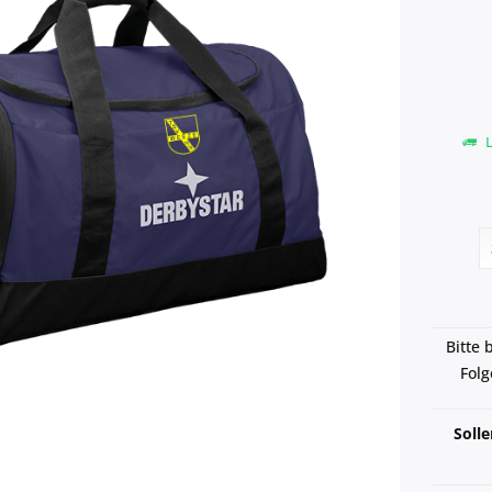
L
Bitte 
Folg
Soll