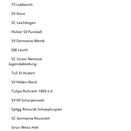
TV Lobberich
SV Vorst
SC Leichlingen
Hülser SV Fussball
SV Germania Wemb
DJK Leuth
SC Union Nettetal
Jugendabteilung
TuS St.Hubert
SV Hilden-Nord
TuSpo Richrath 1869 e.V.
SV 09 Scherpenseel
SpVgg Rheurdt Schaephuysen
SC Germania Reusrath
Grün Weiss Holt