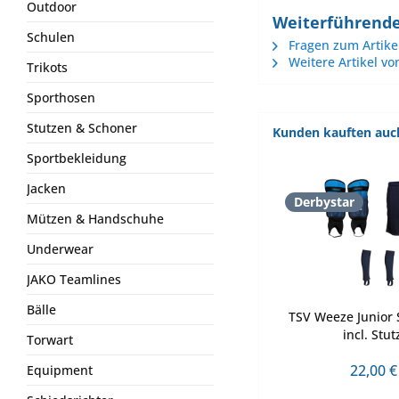
Outdoor
Weiterführende
Schulen
Fragen zum Artike
Weitere Artikel vo
Trikots
Sporthosen
Stutzen & Schoner
Kunden kauften auc
Sportbekleidung
Jacken
Derbystar
Mützen & Handschuhe
Underwear
JAKO Teamlines
Bälle
TSV Weeze Junior 
incl. Stu
Torwart
22,00 €
Equipment