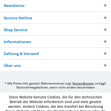
Kostenloser
Versand innerhalb von
Versand von
So erreichen
Versand ab €
7-10 Werktagen bei
veredelter Ware
Sie uns 0160
Newsletter
250,-
Warenverfügbarkeit
innerhalb von 10-12
970 511 90
Bestellwert
Werktagen
Service Hotline
Shop Service
Informationen
Zahlung & Versand
Über uns
* Alle Preise inkl. gesetzl. Mehrwertsteuer zzgl.
Versandkosten
und ggf.
Nachnahmegebühren, wenn nicht anders beschrieben
Diese Website benutzt Cookies, die für den technischen
Betrieb der Website erforderlich sind und stets gesetzt
werden. Andere Cookies, die den Komfort bei Benutzung