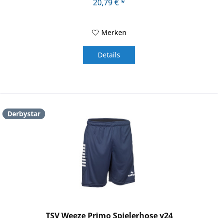
20,79 € *
Merken
Details
Derbystar
TSV Weeze Primo Spielerhose v24