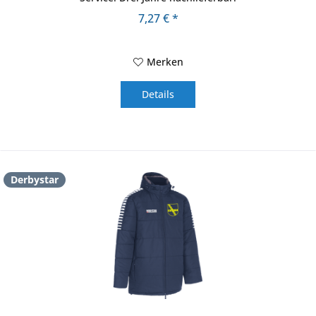
7,27 € *
Merken
Details
Derbystar